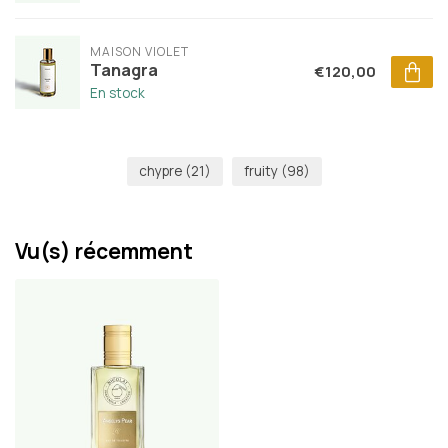
MAISON VIOLET
Tanagra
€120,00
En stock
chypre
(21)
fruity
(98)
Vu(s) récemment