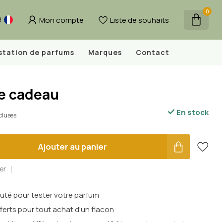
0
Mon compte
Liste de souhaits
R
station de parfums
Marques
Contact
e cadeau
En stock
cluses
Ajouter au panier
er
outé pour tester votre parfum
ferts pour tout achat d'un flacon