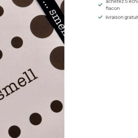
achetez 5 écha
flacon
livraison gratui