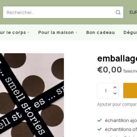
EU
ur le corps
Pour la maison
Bon cadeau
Dégu
emballag
€0,00
Taxes in
Ajouter pour compar
échantillon aj
échantillons of