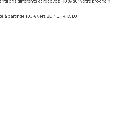
ntillons différents et recevez -10 % sur votre prochain
te à partir de 100 € vers BE, NL, FR, D, LU