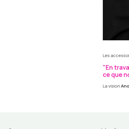
Les accesso
"En trav
ce que n
La vision
An