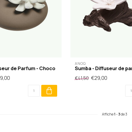
ANOQ
ffuseur de Parfum - Choco
Sumba - Diffuseur de p
9,00
€29,00
€41,50
Affiche
1
-
3
de 3