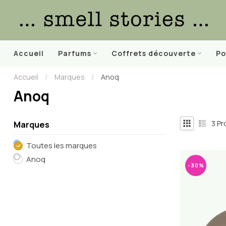
Accueil
Parfums
Coffrets découverte
Po
Accueil
/
Marques
/
Anoq
Anoq
3
Pr
Marques
Toutes les marques
Anoq
-30%