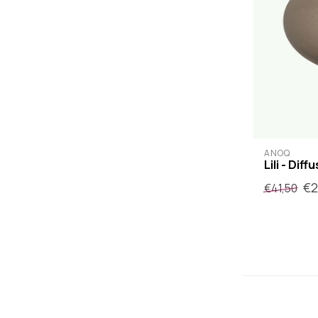
ANOQ
Lili - Di
€2
€41,50