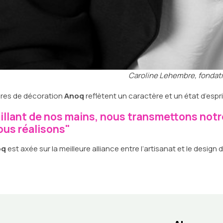
Caroline Lehembre, fondatr
ires de décoration
Anoq
reflètent un caractère et un état d’espr
aillant de nos mains, nous transmettons not
ous réalisons"
oq
est axée sur la meilleure alliance entre l’artisanat et le design 