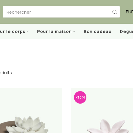
EU
ur le corps
Pour la maison
Bon cadeau
Dégu
oduits
-30%