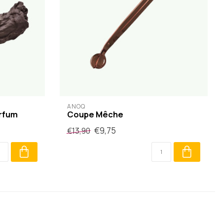
ANOQ
arfum
Coupe Mêche
€9,75
€13,90