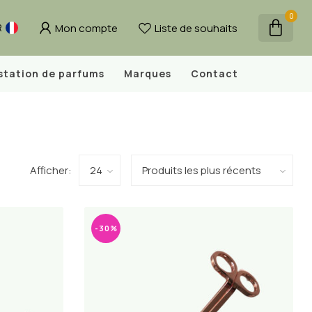
0
Mon compte
Liste de souhaits
R
station de parfums
Marques
Contact
Afficher:
-30%