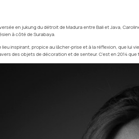
aversée en jukung du détroit de Madura entre Bali et Java, Caroli
sien à côté de Surabaya.
lieu inspirant, propice au lâcher-prise et à la réflexion, que lui vi
avers des objets de décoration et de senteur. C’est en 2014 qu