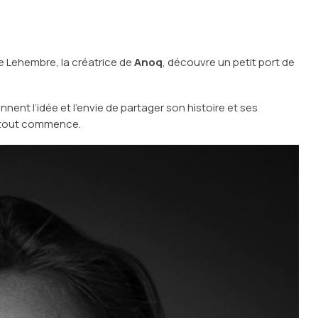
ne Lehembre, la créatrice de
Anoq
, découvre un petit port de
ennent l’idée et l’envie de partager son histoire et ses
e tout commence.