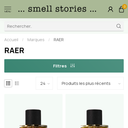
0
MENU
Accueil
/
Marques
/
RAER
RAER
Filtres