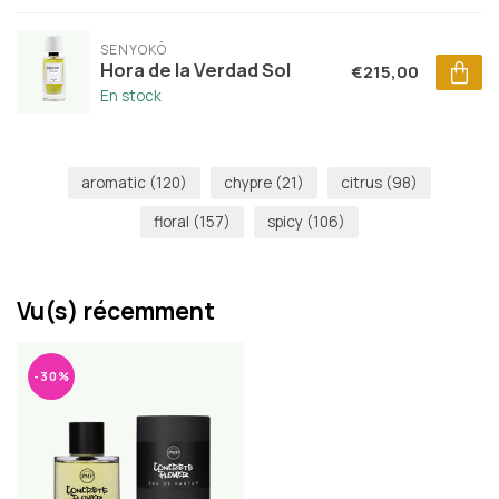
SENYOKÔ
Hora de la Verdad Sol
€215,00
En stock
aromatic
(120)
chypre
(21)
citrus
(98)
floral
(157)
spicy
(106)
Vu(s) récemment
-30%