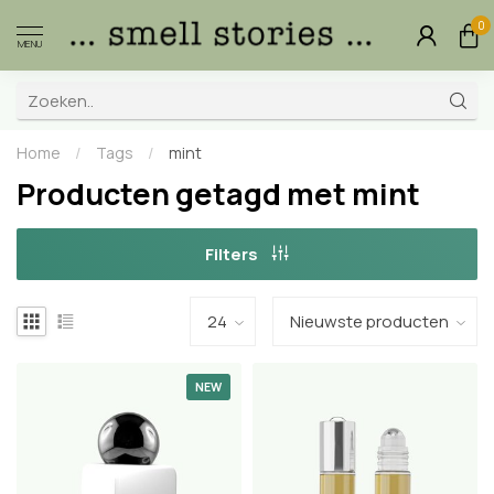
0
MENU
Home
/
Tags
/
mint
Producten getagd met mint
Filters
NEW