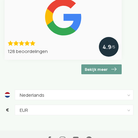
4.9
/5
128 beoordelingen
Bekijk meer
€