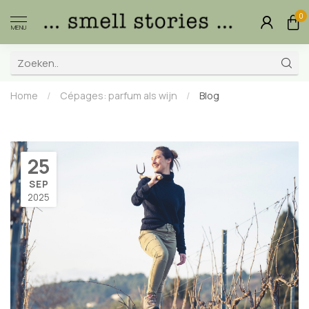
0
MENU
Home
/
Cépages: parfum als wijn
/
Blog
25
SEP
2025