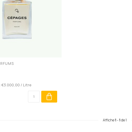
ARFUMS
: €3.000,00 / Litre
Affiche
1
-
1
de 1