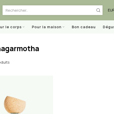
EU
ur le corps
Pour la maison
Bon cadeau
Dégu
 nagarmotha
duits