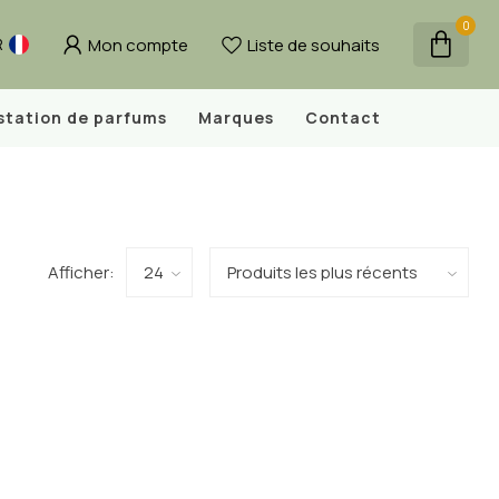
0
Mon compte
Liste de souhaits
R
station de parfums
Marques
Contact
Afficher: