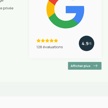
nge
ie privée
4.9
/5
128 évaluations
Afficher plus