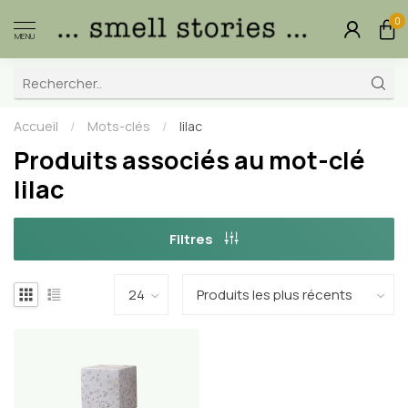
0
MENU
Accueil
/
Mots-clés
/
lilac
Produits associés au mot-clé
lilac
Filtres