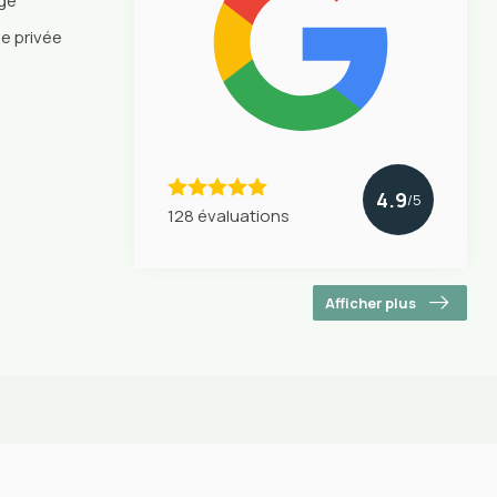
nge
ie privée
4.9
/5
128 évaluations
Afficher plus