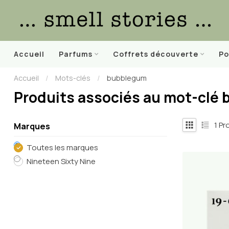
Accueil
Parfums
Coffrets découverte
Po
Accueil
/
Mots-clés
/
bubblegum
Produits associés au mot-clé
1
Pro
Marques
Toutes les marques
Nineteen Sixty Nine