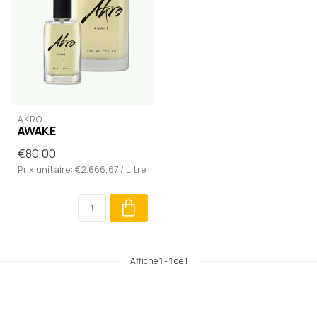
AKRO
AWAKE
€80,00
Prix unitaire: €2.666,67 / Litre
Affiche
1
-
1
de 1