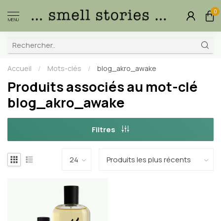
0
MENU
Accueil
/
Mots-clés
/
blog_akro_awake
Produits associés au mot-clé
blog_akro_awake
Filtres