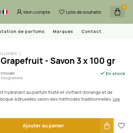
0
Mon compte
Liste de souhaits
R
station de parfums
Marques
Contact
ELLOISES
Grapefruit - Savon 3 x 100 gr
En stock
 incluses
 / Kilogramme
t hydratant au parfum fruité et vivifiant d'orange et de
riqué à Bruxelles selon des méthodes traditionnelles.
Lire
Ajouter au panier