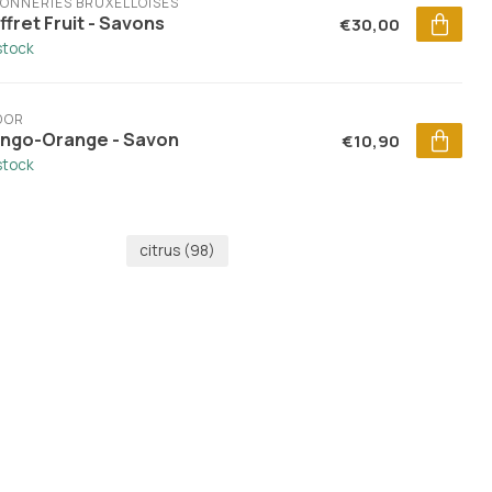
ONNERIES BRUXELLOISES
fret Fruit - Savons
€30,00
stock
DOR
ngo-Orange - Savon
€10,90
stock
citrus
(98)