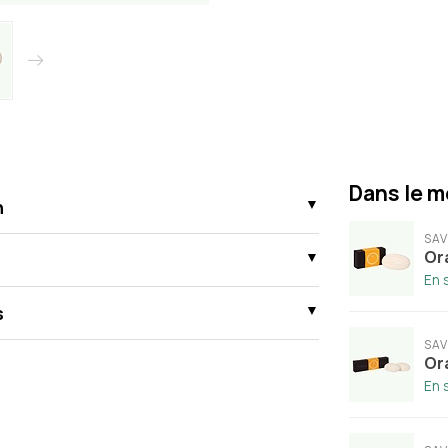
Dans le m
n
SAV
Ora
En 
s
SAV
Or
En 