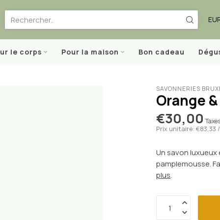
EU
ur le corps
Pour la maison
Bon cadeau
Dégu
SAVONNERIES BRUX
Orange & 
€30,00
Taxes
Prix unitaire: €83,33
Un savon luxueux e
pamplemousse. Fab
plus
.