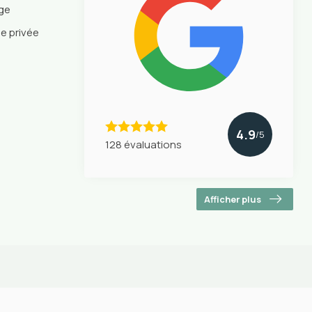
nge
ie privée
4.9
/5
128 évaluations
Afficher plus