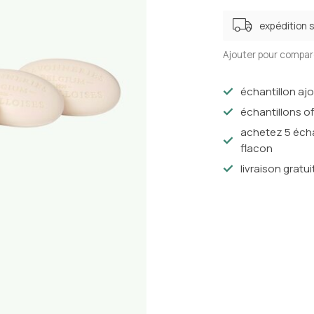
expédition 
Ajouter pour compar
échantillon aj
échantillons of
achetez 5 écha
flacon
livraison gratui