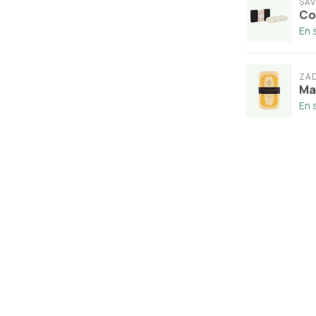
SAV
Cof
En 
ZA
Ma
En 