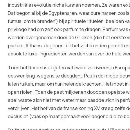
industriële revolutie niche kunnen noemen. Ze waren e
Dat begon al bij de Egyptenaren, waar dure harsen zoal
fumus: om te branden’) bij spirituele rituelen, beelden
privilege had om zelf ook parfum te dragen. Parfum was 
werden overgenomen door de Grieken (die het eerste vl
parfum. Althans, degenen die het zich konden permitter
absolute luxe. Ingrediënten werden van over de hele w
Toen het Romeinse rijk ten val kwam verdween in Europa
eeuwenlang, wegens te decadent. Pas in de middeleeuw
laten ruiken, maar om hun helende krachten. Het moet in
open riolen. Toen de pest miljoenen doodden opeiste werd
adel waste zich niet met water maar baadde zich in parf
verdrijven. Het hof van de franse koning XV kreeg zelfs 
exclusief (vaak op maat gemaakt voor degene die ze best
e