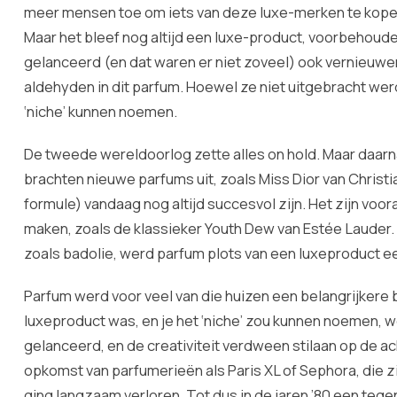
meer mensen toe om iets van deze luxe-merken te kopen
Maar het bleef nog altijd een luxe-product, voorbehoude
gelanceerd (en dat waren er niet zoveel) ook vernieuwe
aldehyden in dit parfum. Hoewel ze niet uitgebracht wer
‘niche’ kunnen noemen.
De tweede wereldoorlog zette alles on hold. Maar daarn
brachten nieuwe parfums uit, zoals Miss Dior van Christia
formule) vandaag nog altijd succesvol zijn. Het zijn vo
maken, zoals de klassieker Youth Dew van Estée Lauder. 
zoals badolie, werd parfum plots van een luxeproduct e
Parfum werd voor veel van die huizen een belangrijkere 
luxeproduct was, en je het ‘niche’ zou kunnen noemen,
gelanceerd, en de creativiteit verdween stilaan op de a
opkomst van parfumerieën als Paris XL of Sephora, die zi
ging langzaam verloren. Tot dus in de jaren ’80 een te