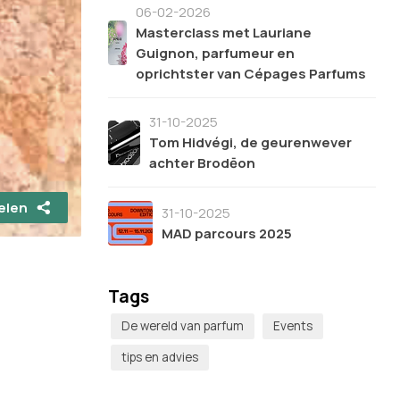
06-02-2026
Masterclass met Lauriane
Guignon, parfumeur en
oprichtster van Cépages Parfums
31-10-2025
Tom Hidvégi, de geurenwever
achter Brodēon
elen
31-10-2025
MAD parcours 2025
Tags
De wereld van parfum
Events
tips en advies