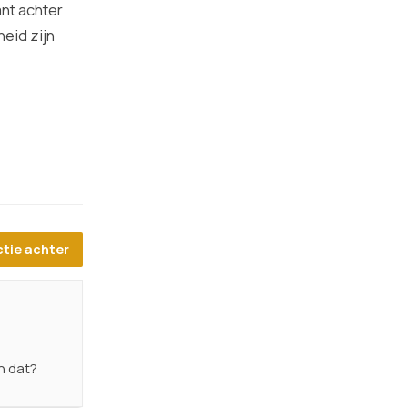
nt achter
heid zijn
ctie achter
jn dat?