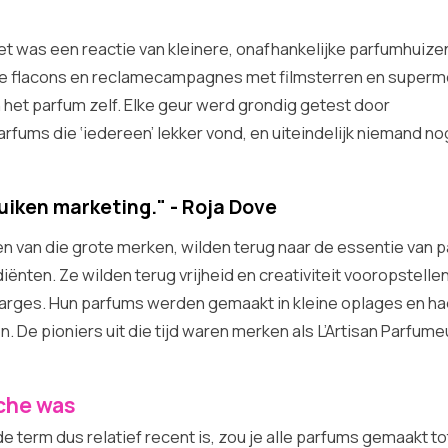
Het was een reactie van kleinere, onafhankelijke parfumhuize
e flacons en reclamecampagnes met filmsterren en superm
het parfum zelf. Elke geur werd grondig getest door
fums die ‘iedereen’ lekker vond, en uiteindelijk niemand no
uiken marketing." - Roja Dove
n van die grote merken, wilden terug naar de essentie van 
ënten. Ze wilden terug vrijheid en creativiteit vooropstellen
arges. Hun parfums werden gemaakt in kleine oplages en ha
 De pioniers uit die tijd waren merken als L’Artisan Parfume
iche was
term dus relatief recent is, zou je alle parfums gemaakt to