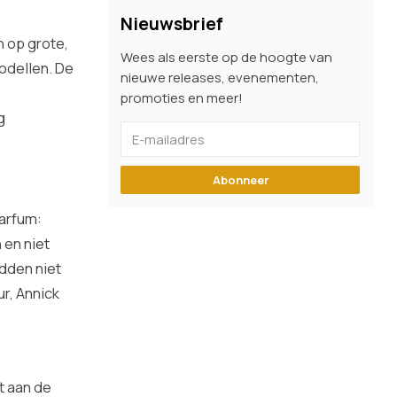
Nieuwsbrief
n op grote,
Wees als eerste op de hoogte van
odellen. De
nieuwe releases, evenementen,
promoties en meer!
g
Abonneer
parfum:
 en niet
dden niet
ur, Annick
t aan de