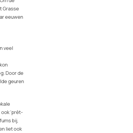
. Om de
at Grasse
aar eeuwen
n veel
 kon
eg. Door de
lde geuren
okale
 ook ‘prêt-
fums bij,
n liet ook