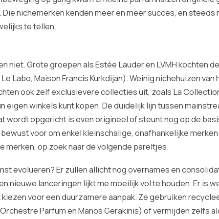
en. Die nichemerken kenden meer en meer succes, en steeds
lijks te tellen.
ken niet. Grote groepen als Estée Lauder en LVMH kochten d
 Le Labo, Maison Francis Kurkdijan). Weinig nichehuizen van 
ten ook zelf exclusievere collecties uit, zoals La Collectio
un eigen winkels kunt kopen. De duidelijk lijn tussen mainstr
t wordt opgericht is even origineel of steunt nog op de bas
r bewust voor om enkel kleinschalige, onafhankelijke merken
e merken, op zoek naar de volgende pareltjes.
st evolueren? Er zullen allicht nog overnames en consolida
n nieuwe lanceringen lijkt me moeilijk vol te houden. Er is w
st kiezen voor een duurzamere aanpak. Ze gebruiken recycle
L’Orchestre Parfum en Manos Gerakinis) of vermijden zelfs al