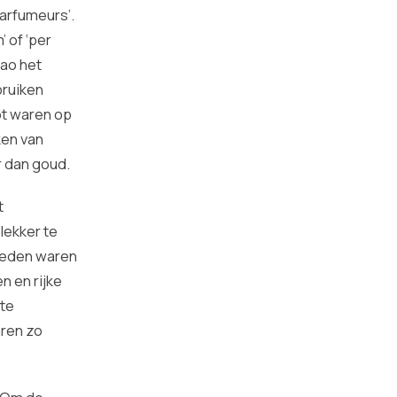
arfumeurs’.
 of ‘per
rao het
bruiken
ot waren op
ken van
r dan goud.
t
lekker te
steden waren
n en rijke
 te
aren zo