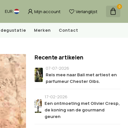
0
Mijn account
Verlanglijst
EUR
degustatie
Merken
Contact
Recente artikelen
07-07-2026
Reis mee naar Bali met artiest en
parfumeur Chester Gibs.
17-02-2026
Een ontmoeting met Olivier Cresp,
de koning van de gourmand
geuren