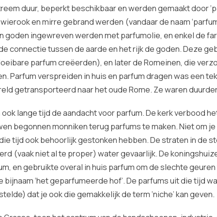
xtreem duur, beperkt beschikbaar en werden gemaakt door ‘p
s wierook en mirre gebrand werden (vandaar de naam ‘parfum’
 van goden ingewreven werden met parfumolie, en enkel de fa
de connectie tussen de aarde en het rijk de goden. Deze ge
oeibare parfum creëerden), en later de Romeinen, die verz
en. Parfum verspreiden in huis en parfum dragen was een te
ereld getransporteerd naar het oude Rome. Ze waren duurde
 ook lange tijd de aandacht voor parfum. De kerk verbood he
en begonnen monniken terug parfums te maken. Niet om je 
 die tijd ook behoorlijk gestonken hebben. De straten in de 
 (vaak niet al te proper) water gevaarlijk. De koningshuize
um, en gebruikte overal in huis parfum om de slechte geuren
de bijnaam ‘het geparfumeerde hof’. De parfums uit die tijd w
elde) dat je ook die gemakkelijk de term ‘niche’ kan geven.