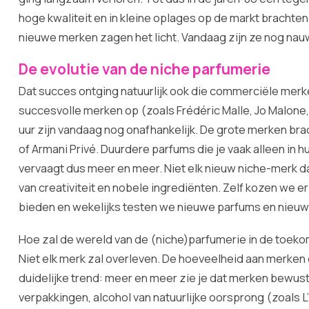
hoge kwaliteit en in kleine oplages op de markt bracht
nieuwe merken zagen het licht. Vandaag zijn ze nog nauwe
De evolutie van de niche parfumerie
Dat succes ontging natuurlijk ook die commerciële mer
succesvolle merken op (zoals Frédéric Malle, Jo Malone,
uur zijn vandaag nog onafhankelijk. De grote merken brach
of Armani Privé. Duurdere parfums die je vaak alleen in h
vervaagt dus meer en meer. Niet elk nieuw niche-merk da
van creativiteit en nobele ingrediënten. Zelf kozen we e
bieden en wekelijks testen we nieuwe parfums en nieuw
Hoe zal de wereld van de (niche)parfumerie in de toekom
Niet elk merk zal overleven. De hoeveelheid aan merken e
duidelijke trend: meer en meer zie je dat merken bewu
verpakkingen, alcohol van natuurlijke oorsprong (zoals 