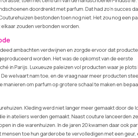
n Grasse, toen het centrum van de handschoenen-industrie
handschoenen doordrenkt met parfum. Dat had zo’n succes d
. Couturehuizen bestonden toen nog niet. Het zou nog een p
t elkaar zouden verbonden worden.
mode
e deed ambachten verdwijnen en zorgde ervoor dat producte
 geproduceerd worden. Het was de opkomst van de eerste
ché in Parijs. Luxueuze paleizen vol producten waar je plots
’. De welvaart nam toe, en de vraag naar meer producten ste
 manieren om parfum op grotere schaal te maken en bepaa
urehuizen. Kleding werd niet langer meer gemaakt door de l
ie in ateliers werden gemaakt. Naast couture lanceerden ze
n kopen in die warenhuizen. In de jaren 20 kwamen daar ook par
et mensen toe hun garderobe te vervolledigen met een geur, e