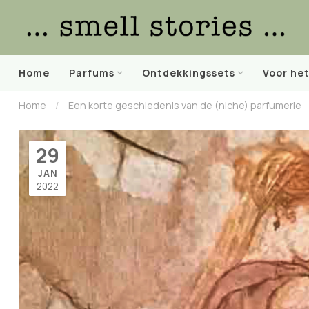
Home
Parfums
Ontdekkingssets
Voor he
Home
/
Een korte geschiedenis van de (niche) parfumerie
29
JAN
2022