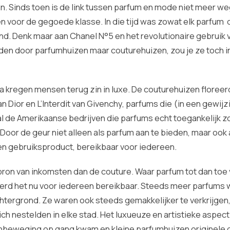
. Sinds toen is de link tussen parfum en mode niet meer we
n voor de gegoede klasse. In die tijd was zowat elk parfum
nd. Denk maar aan Chanel N°5 en het revolutionaire gebruik 
den door parfumhuizen maar couturehuizen, zou je ze toch i
a kregen mensen terug zin in luxe. De couturehuizen floree
n Dior en L’Interdit van Givenchy, parfums die (in een gewij
oral de Amerikaanse bedrijven die parfums echt toegankelijk 
Door de geur niet alleen als parfum aan te bieden, maar ook
en gebruiksproduct, bereikbaar voor iedereen.
bron van inkomsten dan de couture. Waar parfum tot dan toe
 werd het nu voor iedereen bereikbaar. Steeds meer parfums
chtergrond. Ze waren ook steeds gemakkelijker te verkrijgen
ch nestelden in elke stad. Het luxueuze en artistieke aspec
genbeweging op gang kwam en kleine parfumhuizen originele 