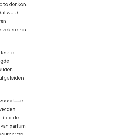
g te denken.
 dat werd
van
n zekere zin
rden en
zigde
zouden
 afgeleiden
 vooral een
 werden
, door de
t van parfum
geuren van