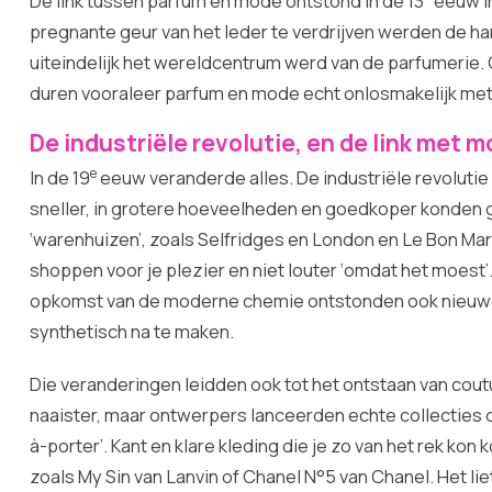
De link tussen parfum en mode ontstond in de 13
eeuw i
pregnante geur van het leder te verdrijven werden de 
uiteindelijk het wereldcentrum werd van de parfumerie
duren vooraleer parfum en mode echt onlosmakelijk me
De industriële revolutie, en de link met 
e
In de 19
eeuw veranderde alles. De industriële revoluti
sneller, in grotere hoeveelheden en goedkoper konden
‘warenhuizen’, zoals Selfridges en London en Le Bon Mar
shoppen voor je plezier en niet louter ‘omdat het moest
opkomst van de moderne chemie ontstonden ook nieuwe
synthetisch na te maken.
Die veranderingen leidden ook tot het ontstaan van cout
naaister, maar ontwerpers lanceerden echte collecties d
à-porter’. Kant en klare kleding die je zo van het rek ko
zoals My Sin van Lanvin of Chanel N°5 van Chanel. Het li