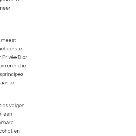
 meer
e meest
het eerste
n Privée Dior
eam en niche
isprincipes
 aan te
ties volgen.
el een
erbare
cohol, en