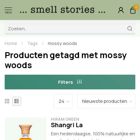
0
MENU
Home
/
Tags
/
mossy woods
Producten getagd met mossy
woods
Filters
HIRAM GREEN
Shangri La
Een hedendaagse, 100% natuurlijke en