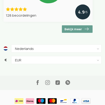
4.9
/5
128 beoordelingen
Bekijk meer
€