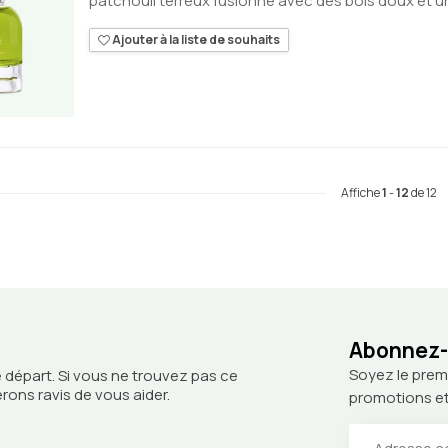
patchouli terreux fusionne avec des bois doux et une
Ajouter à la liste de souhaits
Affiche
1
-
12
de 12
Abonnez-v
Soyez le prem
 départ. Si vous ne trouvez pas ce
ons ravis de vous aider.
promotions et