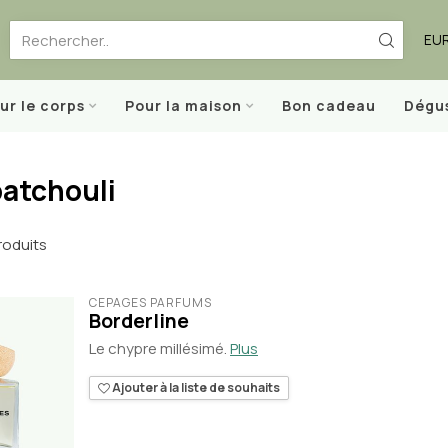
EU
ur le corps
Pour la maison
Bon cadeau
Dégu
patchouli
roduits
CÉPAGES PARFUMS
Borderline
Le chypre millésimé.
Plus
Ajouter à la liste de souhaits