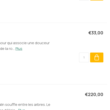
€33,00
amour qui associe une douceur
e la ro...
Plus
€220,00
lin souffle entre les arbres. Le