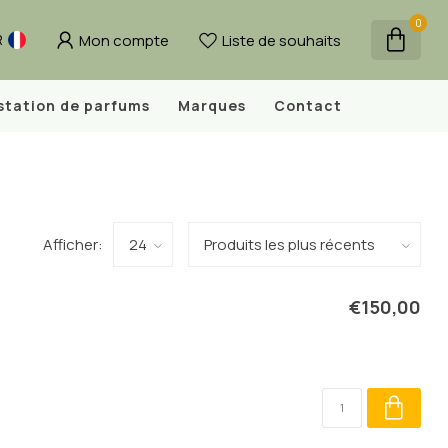
0
Mon compte
Liste de souhaits
R
station de parfums
Marques
Contact
Afficher:
€150,00