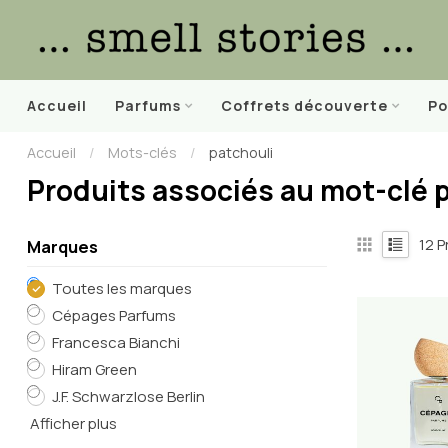
Accueil
Parfums
Coffrets découverte
Po
Accueil
/
Mots-clés
/
patchouli
Produits associés au mot-clé 
12
P
Marques
Toutes les marques
Cépages Parfums
Francesca Bianchi
Hiram Green
J.F. Schwarzlose Berlin
Afficher plus